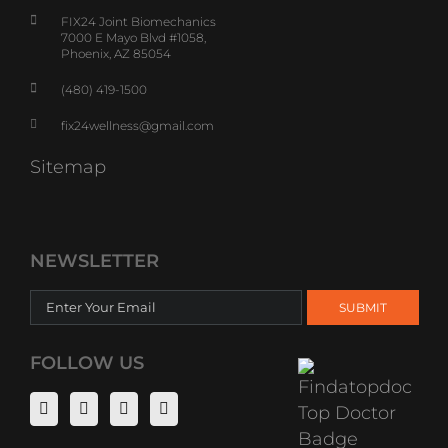
FIX24 Joint Biomechanics
7000 E Mayo Blvd #1058,
Phoenix, AZ 85054
(480) 419-1500
fix24wellness@gmail.com
Sitemap
NEWSLETTER
FOLLOW US